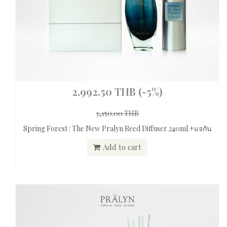
2,992.50 THB
(-5%)
3,150.00 THB
Spring Forest : The New Pralyn Reed Diffuser 240ml.+แจกัน
Add to cart