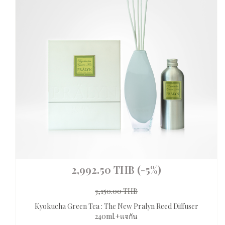
2,992.50 THB
(-5%)
3,150.00 THB
Kyokucha Green Tea : The New Pralyn Reed Diffuser
240ml.+แจกัน