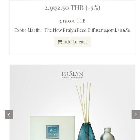
2,992.50 THB
(-5%)
3,150.00 THB
Exotic Martini : The New Pralyn Reed Diffuser 240ml.+แจกัน
Add to cart