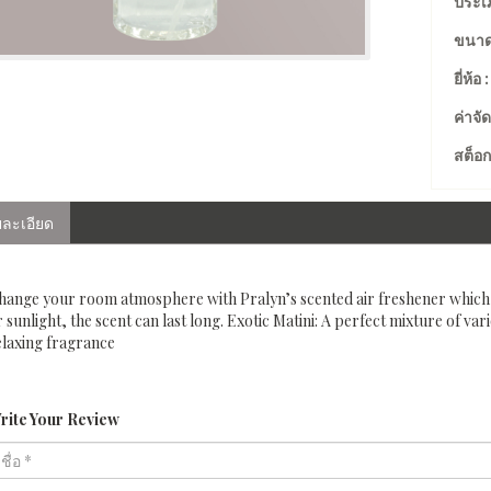
ประเภ
ขนาด
ยี่ห้อ 
ค่าจัด
สต็อก
ละเอียด
hange your room atmosphere with Pralyn’s scented air freshener whic
 sunlight, the scent can last long. Exotic Matini: A perfect mixture of vari
elaxing fragrance
rite Your Review