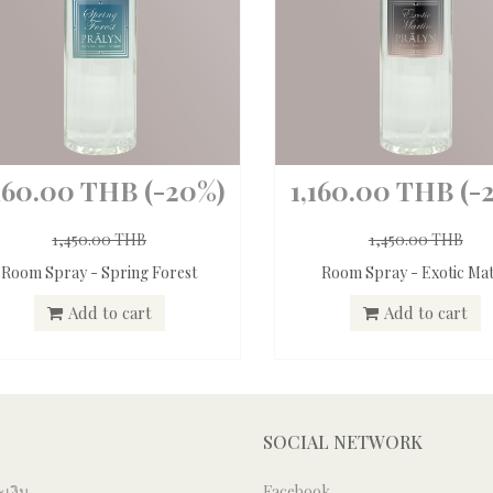
,160.00 THB
(-20%)
1,160.00 THB
(-
1,450.00 THB
1,450.00 THB
Room Spray - Spring Forest
Room Spray - Exotic Mat
Add to cart
Add to cart
SOCIAL NETWORK
เงิน
Facebook